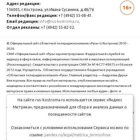
Адрес редакции:
156005, г.Кострома,
ул.Ивана Сусанина, д.48/76
Телефон/факс редакции:
+7 (4942) 55-08-41.
Email редакции:
info@rus-kostroma.ru
.
Отдел рекламы:
+7 (4942) 55-82-32.
© Официальный сайт областной телерадиокомпании «Русь» (г.Кострома) 2010 -
2026.
СМИ «Официальный сайт «Русь» зарегистрировано Федеральной службой по
надзору в сфере связи, информационных технологий и массовых коммуникаций
(Роскомнадзор). Cвидетельство о регистрации СМИ Эл № ФС77-49975 от 06 июня
2012 года. Учредитель - Областное государственное бюджетное учреждение
«Областная телерадиокомпания «Русь». Главный редактор — Андреева Дарья
Викторовна. Все права на любые материалы, опубликованные на сайте,
защищены в соответствии с российским и международным законодательством об
авторском праве и смежных правах. Использование любых аудио-, фото- и
видеоматериалов, размещенных на сайте, допускается только с разрешения
На сайте rus-kostroma.ru используется сервис «Яндекс
правообладателя и со ссылкой на сайт "rus-kostroma.ru" (для интернет-проектов -
Метрика», предназначенный для сбора и анализа данных о
с гиперссылкой).
ОГБУ Областная телерадиокомпания "Русь" использует cookie (файлы с данными о
посещаемости сайтов.
прошлых посещениях сайта) для персонализации сервисов и удобства
пользователей. Вы можете запретить сохранение cookie в настройках своего
Ознакомиться с условиями использования Сервиса можно по
браузера. Обработка Ваших персональных данных производится в соответствии с
требованиями Федерального закона от 27.07.2006 № 152-Ф3 "О персональных
ссылке:
yandex.ru/legal/metrica_termsofuse
данных".
Политика обработки персональных данных
.