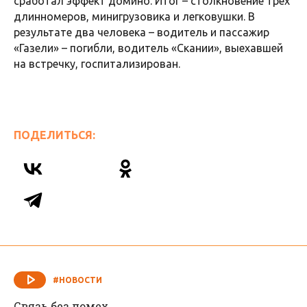
Киров – Пермь» произошло ДТП. В Судиславском
районе столкнулись пять машин, две из которых
– фуры с прицепами.
Сейчас все обстоятельства ЧП выясняют
госавтоинспекторы. По предварительным данным,
виновником происшествия стал большегруз
иностранного производства. Он выехал на
встречную полосу, как утверждает водитель, его
занесло, и столкнулся с «Газелью». А затем
сработал эффект домино. Итог – столкновение трех
длинномеров, минигрузовика и легковушки. В
результате два человека – водитель и пассажир
«Газели» – погибли, водитель «Скании», выехавшей
на встречку, госпитализирован.
ПОДЕЛИТЬСЯ: