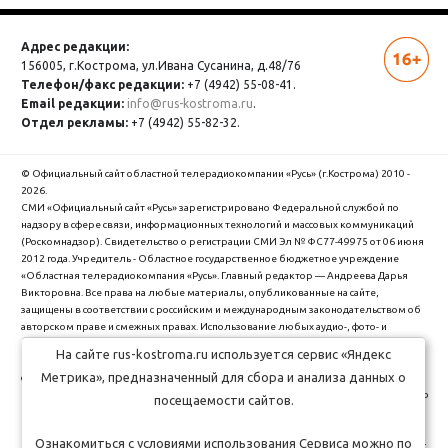
Адрес редакции:
156005, г.Кострома,
ул.Ивана Сусанина, д.48/76
Телефон/факс редакции:
+7 (4942) 55-08-41.
Email редакции:
info@rus-kostroma.ru
.
Отдел рекламы:
+7 (4942) 55-82-32.
© Официальный сайт областной телерадиокомпании «Русь» (г.Кострома) 2010 -
2026.
СМИ «Официальный сайт «Русь» зарегистрировано Федеральной службой по
надзору в сфере связи, информационных технологий и массовых коммуникаций
(Роскомнадзор). Cвидетельство о регистрации СМИ Эл № ФС77-49975 от 06 июня
2012 года. Учредитель - Областное государственное бюджетное учреждение
«Областная телерадиокомпания «Русь». Главный редактор — Андреева Дарья
Викторовна. Все права на любые материалы, опубликованные на сайте,
защищены в соответствии с российским и международным законодательством об
авторском праве и смежных правах. Использование любых аудио-, фото- и
видеоматериалов, размещенных на сайте, допускается только с разрешения
На сайте rus-kostroma.ru используется сервис «Яндекс
правообладателя и со ссылкой на сайт "rus-kostroma.ru" (для интернет-проектов -
Метрика», предназначенный для сбора и анализа данных о
с гиперссылкой).
ОГБУ Областная телерадиокомпания "Русь" использует cookie (файлы с данными о
посещаемости сайтов.
прошлых посещениях сайта) для персонализации сервисов и удобства
пользователей. Вы можете запретить сохранение cookie в настройках своего
Ознакомиться с условиями использования Сервиса можно по
браузера. Обработка Ваших персональных данных производится в соответствии с