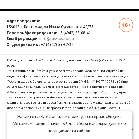
Адрес редакции:
156005, г.Кострома,
ул.Ивана Сусанина, д.48/76
Телефон/факс редакции:
+7 (4942) 55-08-41.
Email редакции:
info@rus-kostroma.ru
.
Отдел рекламы:
+7 (4942) 55-82-32.
© Официальный сайт областной телерадиокомпании «Русь» (г.Кострома) 2010 -
2026.
СМИ «Официальный сайт «Русь» зарегистрировано Федеральной службой по
надзору в сфере связи, информационных технологий и массовых коммуникаций
(Роскомнадзор). Cвидетельство о регистрации СМИ Эл № ФС77-49975 от 06 июня
2012 года. Учредитель - Областное государственное бюджетное учреждение
«Областная телерадиокомпания «Русь». Главный редактор — Андреева Дарья
Викторовна. Все права на любые материалы, опубликованные на сайте,
защищены в соответствии с российским и международным законодательством об
авторском праве и смежных правах. Использование любых аудио-, фото- и
видеоматериалов, размещенных на сайте, допускается только с разрешения
На сайте rus-kostroma.ru используется сервис «Яндекс
правообладателя и со ссылкой на сайт "rus-kostroma.ru" (для интернет-проектов -
Метрика», предназначенный для сбора и анализа данных о
с гиперссылкой).
ОГБУ Областная телерадиокомпания "Русь" использует cookie (файлы с данными о
посещаемости сайтов.
прошлых посещениях сайта) для персонализации сервисов и удобства