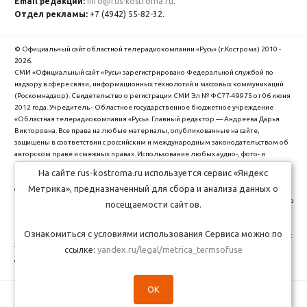
Email редакции:
info@rus-kostroma.ru
.
Отдел рекламы:
+7 (4942) 55-82-32.
© Официальный сайт областной телерадиокомпании «Русь» (г.Кострома) 2010 -
2026.
СМИ «Официальный сайт «Русь» зарегистрировано Федеральной службой по
надзору в сфере связи, информационных технологий и массовых коммуникаций
(Роскомнадзор). Cвидетельство о регистрации СМИ Эл № ФС77-49975 от 06 июня
2012 года. Учредитель - Областное государственное бюджетное учреждение
«Областная телерадиокомпания «Русь». Главный редактор — Андреева Дарья
Викторовна. Все права на любые материалы, опубликованные на сайте,
защищены в соответствии с российским и международным законодательством об
авторском праве и смежных правах. Использование любых аудио-, фото- и
видеоматериалов, размещенных на сайте, допускается только с разрешения
На сайте rus-kostroma.ru используется сервис «Яндекс
правообладателя и со ссылкой на сайт "rus-kostroma.ru" (для интернет-проектов -
Метрика», предназначенный для сбора и анализа данных о
с гиперссылкой).
ОГБУ Областная телерадиокомпания "Русь" использует cookie (файлы с данными о
посещаемости сайтов.
прошлых посещениях сайта) для персонализации сервисов и удобства
пользователей. Вы можете запретить сохранение cookie в настройках своего
Ознакомиться с условиями использования Сервиса можно по
браузера. Обработка Ваших персональных данных производится в соответствии с
требованиями Федерального закона от 27.07.2006 № 152-Ф3 "О персональных
ссылке:
yandex.ru/legal/metrica_termsofuse
данных".
Политика обработки персональных данных
.
OK
Сделано в студии
Медиасеть