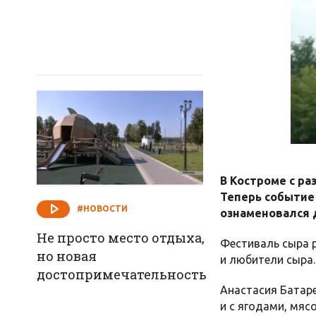
В Костроме с ра
Теперь событие
#НОВОСТИ
ознаменовался д
Не просто место отдыха,
Фестиваль сыра р
но новая
и любители сыра.
достопримечательность
Анастасия Батаре
и с ягодами, мяс