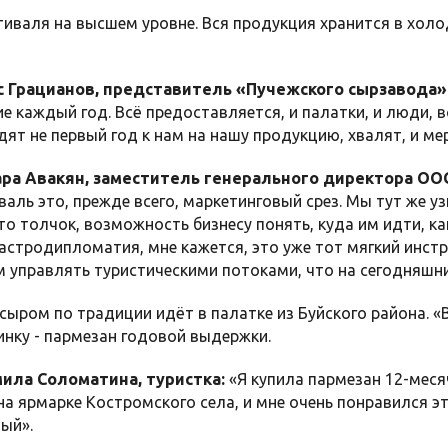
иваля на высшем уровне. Вся продукция хранится в холод
 Грацианов, представитель «Пучежского сырзавода»
ие каждый год. Всё предоставляется, и палатки, и люди,
дят не первый год к нам на нашу продукцию, хвалят, и ме
ра Авакян, заместитель генерального директора ООО
валь это, прежде всего, маркетинговый срез. Мы тут же уз
это толчок, возможность бизнесу понять, куда им идти, ка
гастродипломатия, мне кажется, это уже тот мягкий инс
 управлять туристическими потоками, что на сегодняшн
сыром по традиции идёт в палатке из Буйского района. «
нку - пармезан годовой выдержки.
ла Соломатина, туристка:
«Я купила пармезан 12-меся
на ярмарке Костромского села, и мне очень понравился эт
ый».