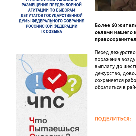
Более 60 жителе
селами нашего 
правоохранител
Перед дежурство
поражения возду
выплату до шести
дежурство, довол
сохраняется рабо
обратиться в ра
ПОДЕЛИТЬСЯ: