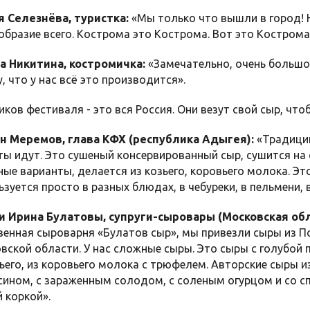
 Селезнёва, туристка:
«Мы только что вышли в город! 
образие всего. Кострома это Кострома. Вот это Кострома!
а Никитина, костромичка:
«Замечательно, очень большой
, что у нас всё это производится».
иков фестиваля - это вся Россия. Они везут свой сыр, что
н Меремов, глава КФХ (республика Адыгея):
«Традиции
ты идут. Это сушеный консервированный сыр, сушится на 
ные варианты, делается из козьего, коровьего молока. Э
ьзуется просто в разных блюдах, в чебуреки, в пельмени, 
и Ирина Булатовы, супруги-сыровары (Московская обл
венная сыроварня «Булатов сыр», мы привезли сыры из 
вской области. У нас сложные сыры. Это сыры с голубой п
зьего, из коровьего молока с трюфелем. Авторские сыры из
сином, с зараженным солодом, с соленым огурцом и со сп
 коркой».