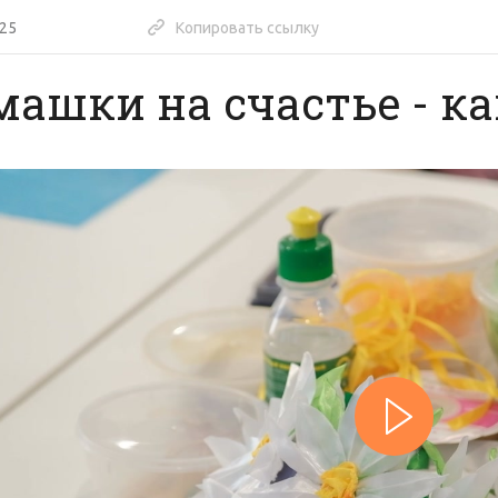
:25
Копировать ссылку
машки на счастье - к