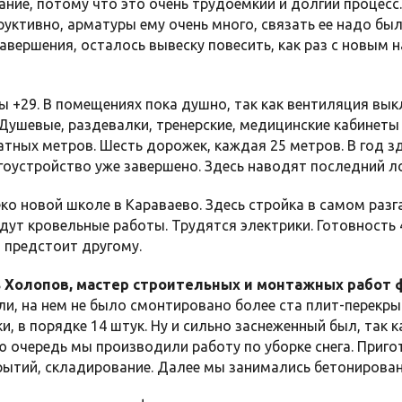
ание, потому что это очень трудоемкий и долгий процесс.
руктивно, арматуры ему очень много, связать ее надо был
завершения, осталось вывеску повесить, как раз с новым 
 +29. В помещениях пока душно, так как вентиляция вык
Душевые, раздевалки, тренерские, медицинские кабинет
атных метров. Шесть дорожек, каждая 25 метров. В год з
гоустройство уже завершено. Здесь наводят последний ло
ко новой школе в Караваево. Здесь стройка в самом разг
едут кровельные работы. Трудятся электрики. Готовность
 предстоит другому.
 Холопов, мастер строительных и монтажных работ
ли, на нем не было смонтировано более ста плит-перекр
и, в порядке 14 штук. Ну и сильно заснеженный был, так к
ю очередь мы производили работу по уборке снега. При
рытий, складирование. Далее мы занимались бетонирова