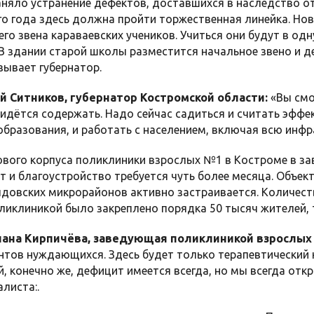
няло устранение дефектов, доставшихся в наследство от
о года здесь должна пройти торжественная линейка. Нов
его звена караваевских учеников. Учиться они будут в од
В здании старой школы разместится начальное звено и д
зывает губернатор.
й Ситников, губернатор Костромской области:
«Вы смо
ридётся содержать. Надо сейчас садиться и считать эффе
образования, и работать с населением, включая всю инфра
ового корпуса поликлиники взрослых №1 в Костроме в за
 и благоустройство требуется чуть более месяца. Объек
овских микрорайонов активно застраивается. Количеств
ликлиникой было закреплено порядка 50 тысяч жителей, т
ана Кирпичёва, заведующая поликлиникой взрослых
нтов нуждающихся. Здесь будет только терапевтический ко
й, конечно же, дефицит имеется всегда, но мы всегда от
листа:.