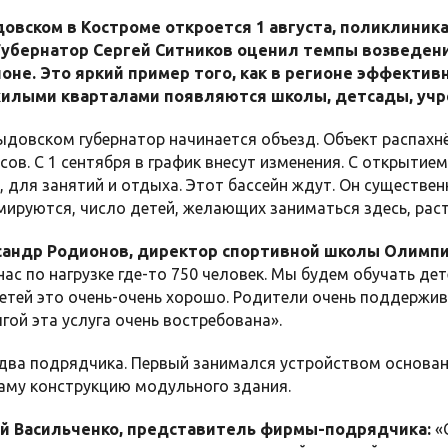
овском в Костроме откроется 1 августа, поликлиник
Губернатор Сергей Ситников оценил темпы возведени
оне. Это яркий пример того, как в регионе эффектив
жилыми кварталами появляются школы, детсады, учр
ыдовском губернатор начинается объезд. Объект распахнёт
часов. С 1 сентября в график внесут изменения. С открыти
, для занятий и отдыха. Этот бассейн ждут. Он существен
ируются, число детей, желающих заниматься здесь, раст
андр Родионов, директор спортивной школы Олимпи
 нас по нагрузке где-то 750 человек. Мы будем обучать де
етей это очень-очень хорошо. Родители очень поддержива
лгой эта услуга очень востребована».
 два подрядчика. Первый занимался устройством основан
саму конструкцию модульного здания.
й Васильченко, представитель фирмы-подрядчика:
«