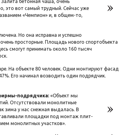
 Залита бетонная чаша, очень
о, это вот самый трудный. Сейчас уже
названием «Чемпион» и, в общем-то,
лючена. Но она исправна и успешно
ы очень просторные. Площадь нового спортобъекта
десь смогут принимать около 160 тысяч
ск.
аре. На объекте 80 человек. Одни монтируют фасад
 47%. Его начинал возводить один подрядчик.
 фирмы-подрядчика:
«Объект мы
ытий. Отсутствовали монолитные
ак зима у нас снежная выдалась. В
готавливали площадки под монтаж плит-
нием монолитных участков».