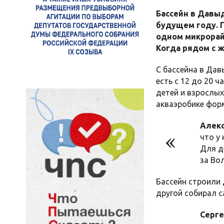
Бассейн в Давыд
будущем году. 
одном микрорай
Когда рядом с 
С бассейна в Дав
есть с 12 до 20 
детей и взрослых
акваэробике форм
Алекс
что у
Для д
за Во
Бассейн строили
другой собирал 
Серге