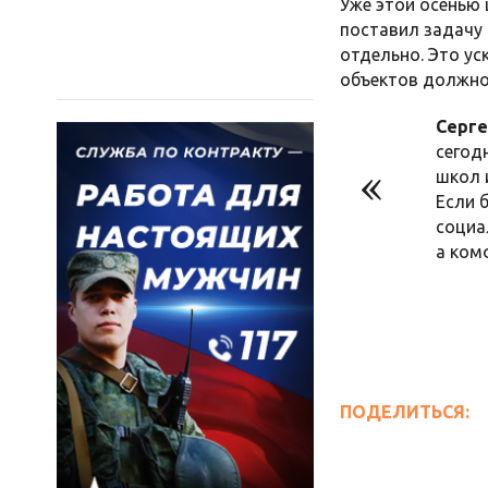
Уже этой осенью
поставил задачу
отдельно. Это ус
объектов должно
Серге
сегод
школ 
Если 
социа
а ком
ПОДЕЛИТЬСЯ: