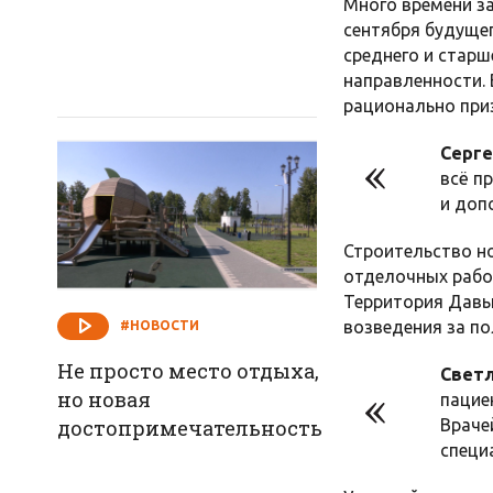
Много времени за
сентября будущег
среднего и старш
направленности. 
рационально при
Серге
всё п
и доп
Строительство н
отделочных работ
Территория Давыд
возведения за по
#НОВОСТИ
Не просто место отдыха,
Светл
но новая
пацие
достопримечательность
Враче
специа