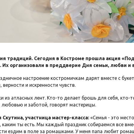
я традиций. Сегодня в Костроме прошла акция «Пода
 Их организовали в преддверие Дня семьи, любви и в
здничное настроение костромичкам дарят вместе с букет
 верности и искренности чувств.
и из атласных лент. Кто-то делает брошь для себя, кто-т
 любовью и заботой, говорят мастерицы.
 Скутина, участница мастер-класса:
«Семья - это место
, каким ты есть. Мы каждый праздник собираемся все вмес
сти ездим в поле за ромашками. У меня папа любит ромаш