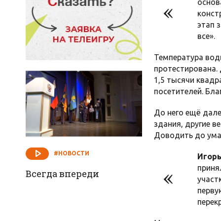
основ
конст
этап 
все».
Температура воды
протестирована. 
1,5 тысячи квадр
посетителей. Бла
До него ещё дале
здания, другие в
Доводить до ума
#НОВОСТИ
Игорь
приня
Всегда впереди
участк
перву
перек