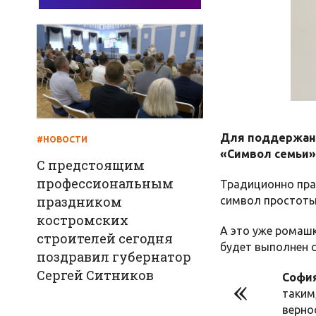
Для поддержани
#НОВОСТИ
«Символ семьи».
С предстоящим
профессиональным
Традиционно пра
праздником
символ простоты,
костромских
А это уже ромашк
строителей сегодня
будет выполнен с
поздравил губернатор
Сергей Ситников
София
таким
верно