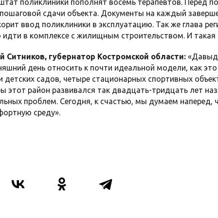
 штат поликлиники пополнят восемь терапевтов. Перед п
 пошаговой сдачи объекта. Документы на каждый заверш
корит ввод поликлиники в эксплуатацию. Так же глава ре
 идти в комплексе с жилищным строительством. И такая 
й Ситников, губернатор Костромской области:
«Давыдо
няшний день относить к почти идеальной модели, как эт
и детских садов, четыре стационарных спортивных объек
бы этот район развивался так двадцать-тридцать лет наз
льных проблем. Сегодня, к счастью, мы думаем наперед,
фортную среду».