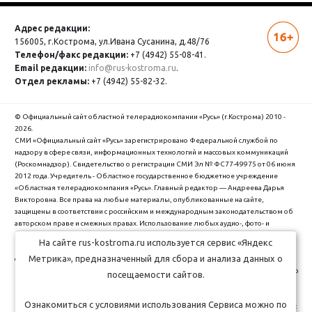
Адрес редакции:
156005, г.Кострома,
ул.Ивана Сусанина, д.48/76
Телефон/факс редакции:
+7 (4942) 55-08-41.
Email редакции:
info@rus-kostroma.ru
.
Отдел рекламы:
+7 (4942) 55-82-32.
© Официальный сайт областной телерадиокомпании «Русь» (г.Кострома) 2010 -
2026.
СМИ «Официальный сайт «Русь» зарегистрировано Федеральной службой по
надзору в сфере связи, информационных технологий и массовых коммуникаций
(Роскомнадзор). Cвидетельство о регистрации СМИ Эл № ФС77-49975 от 06 июня
2012 года. Учредитель - Областное государственное бюджетное учреждение
«Областная телерадиокомпания «Русь». Главный редактор — Андреева Дарья
Викторовна. Все права на любые материалы, опубликованные на сайте,
защищены в соответствии с российским и международным законодательством об
авторском праве и смежных правах. Использование любых аудио-, фото- и
видеоматериалов, размещенных на сайте, допускается только с разрешения
На сайте rus-kostroma.ru используется сервис «Яндекс
правообладателя и со ссылкой на сайт "rus-kostroma.ru" (для интернет-проектов -
Метрика», предназначенный для сбора и анализа данных о
с гиперссылкой).
ОГБУ Областная телерадиокомпания "Русь" использует cookie (файлы с данными о
посещаемости сайтов.
прошлых посещениях сайта) для персонализации сервисов и удобства
пользователей. Вы можете запретить сохранение cookie в настройках своего
Ознакомиться с условиями использования Сервиса можно по
браузера. Обработка Ваших персональных данных производится в соответствии с