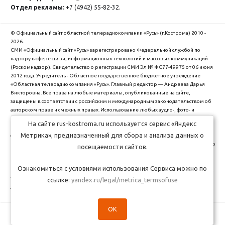
Отдел рекламы:
+7 (4942) 55-82-32.
© Официальный сайт областной телерадиокомпании «Русь» (г.Кострома) 2010 -
2026.
СМИ «Официальный сайт «Русь» зарегистрировано Федеральной службой по
надзору в сфере связи, информационных технологий и массовых коммуникаций
(Роскомнадзор). Cвидетельство о регистрации СМИ Эл № ФС77-49975 от 06 июня
2012 года. Учредитель - Областное государственное бюджетное учреждение
«Областная телерадиокомпания «Русь». Главный редактор — Андреева Дарья
Викторовна. Все права на любые материалы, опубликованные на сайте,
защищены в соответствии с российским и международным законодательством об
авторском праве и смежных правах. Использование любых аудио-, фото- и
видеоматериалов, размещенных на сайте, допускается только с разрешения
На сайте rus-kostroma.ru используется сервис «Яндекс
правообладателя и со ссылкой на сайт "rus-kostroma.ru" (для интернет-проектов -
Метрика», предназначенный для сбора и анализа данных о
с гиперссылкой).
ОГБУ Областная телерадиокомпания "Русь" использует cookie (файлы с данными о
посещаемости сайтов.
прошлых посещениях сайта) для персонализации сервисов и удобства
пользователей. Вы можете запретить сохранение cookie в настройках своего
Ознакомиться с условиями использования Сервиса можно по
браузера. Обработка Ваших персональных данных производится в соответствии с
требованиями Федерального закона от 27.07.2006 № 152-Ф3 "О персональных
ссылке:
yandex.ru/legal/metrica_termsofuse
данных".
Политика обработки персональных данных
.
OK
Сделано в студии
Медиасеть